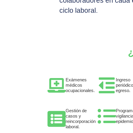
colaboradores en cada 
ciclo laboral.
¿
Exámenes
Ingreso
médicos
periódic
ocupacionales.
egreso.
Gestión de
Program
casos y
vigilanci
reincorporación
epidemio
laboral.