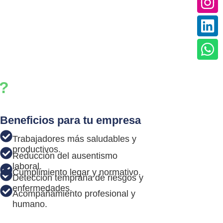
o?
Beneficios para tu empresa
Trabajadores más saludables y
productivos.
Reducción del ausentismo
laboral.
Cumplimiento legar y normativo.
Detección temprana de riesgos y
enfermedades.
Acompañamiento profesional y
humano.